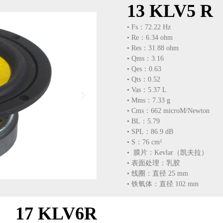
13 KLV5 R
• Fs：72.22 Hz
• Re：6.34 ohm
• Res：31.88 ohm
• Qms：3.16
• Qes：0.63
• Qts：0.52
• Vas：5.37 L
넲
• Mms：7.33 g
• Cms：662 microM/Newton
• BL：5.79
• SPL：86.9 dB
• S：76 cm²
• 膜片：Kevlar（凯夫拉）
• 表面处理：乳胶
• 线圈：直径 25 mm
• 铁氧体：直径 102 mm
17 KLV6R