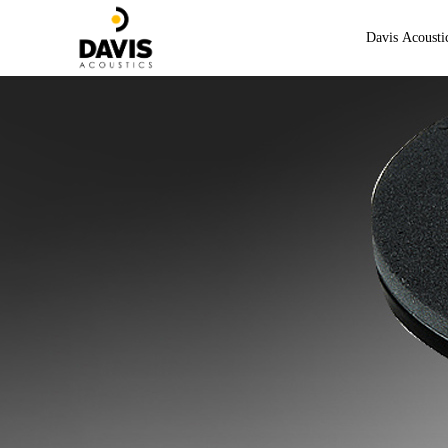
线
线
Davis Acousti