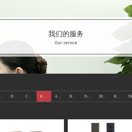
我们的服务
Our service
STELLAR
DREAM
COURBET
KRYPTON
ARIANE
BALTHUS
D-MAX
DISCOVERY
HERA